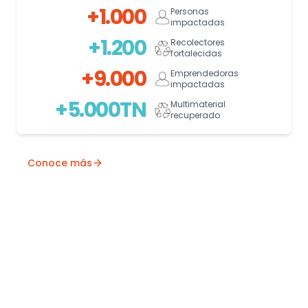
+1.000
Personas
impactadas
+1.200
Recolectores
fortalecidas
+9.000
Emprendedoras
impactadas
+5.000TN
Multimaterial
recuperado
Conoce más